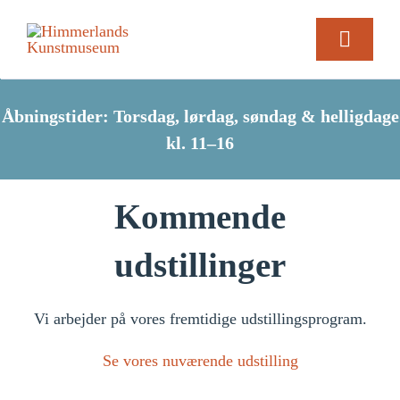
Skip
to
Toggle
content
Naviga
Udstillinger
Åbningstider:
Torsdag, lørdag, søndag & helligdage
kl. 11–16
Arrangementer
Kommende
Om museet
udstillinger
Besøg os
Vi arbejder på vores fremtidige udstillingsprogram.
Se vores nuværende udstilling