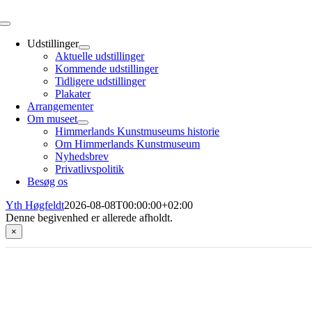
Toggle
Navigation
Udstillinger
Aktuelle udstillinger
Kommende udstillinger
Tidligere udstillinger
Plakater
Arrangementer
Om museet
Himmerlands Kunstmuseums historie
Om Himmerlands Kunstmuseum
Nyhedsbrev
Privatlivspolitik
Besøg os
Yth Høgfeldt
2026-08-08T00:00:00+02:00
Denne begivenhed er allerede afholdt.
×