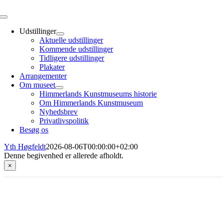
Toggle
Navigation
Udstillinger
Aktuelle udstillinger
Kommende udstillinger
Tidligere udstillinger
Plakater
Arrangementer
Om museet
Himmerlands Kunstmuseums historie
Om Himmerlands Kunstmuseum
Nyhedsbrev
Privatlivspolitik
Besøg os
Yth Høgfeldt
2026-08-06T00:00:00+02:00
Denne begivenhed er allerede afholdt.
×